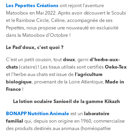
Les Pepettes Créations
ont rejoint l'aventure
Matoobox en Mai 2022. Après avoir découvert le Scoubi
et le Rainbow Circle, Céline, accompagnée de ses
Pepettes, nous propose une nouveauté en exclusivité
dans la Matoobox d'Octobre !
Le Pad'doux, c'est quoi ?
C'est un petit coussin, tout
doux
, garni
d'herbe-aux-
chats
(cataire) ! Les tissus utilisés sont certifiés
Oeko-Tex
et l'herbe-aux-chats est issue de
l'agriculture
biologique
, provenant de la Loire Atlantique,
Made in
France
!
La lotion oculaire Sanioeil de la gamme Kikazh
BONAPP Nutrition Animale
est un
laboratoire
familial
qui, depuis son origine en 1960, commercialise
des produits destinés aux animaux (homéopathie